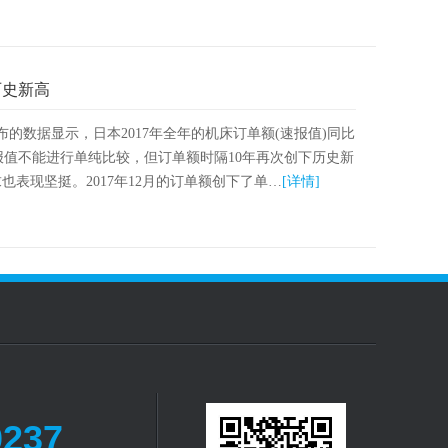
历史新高
的数据显示，日本2017年全年的机床订单额(速报值)同比
尽管速报值不能进行单纯比较，但订单额时隔10年再次创下历史新
表现坚挺。2017年12月的订单额创下了单…
[详情]
0237